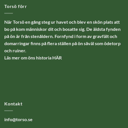
Torsö förr
När Torsö en gång steg ur havet och blev en skön plats att
bo på kom människor dit och bosatte sig. De äldsta fynden
på ön är från stenåldern. Fornfynd i form av gravfält och
domarringar finns på flera ställen på ön såväl som ödetorp
och ruiner.
Läs mer om öns historia
HÄR
Kontakt
info@torso.se