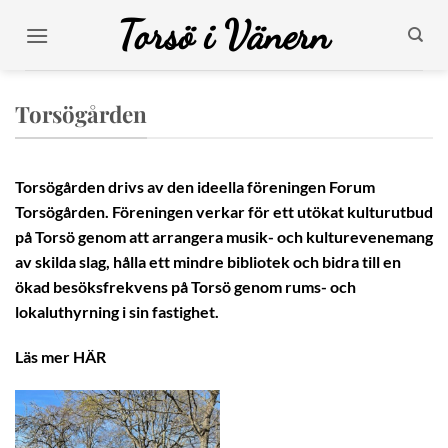
Skip
Torsö i Vänern
to
content
Torsögården
Torsögården drivs av den ideella föreningen Forum
Torsögården. Föreningen verkar för ett utökat kulturutbud
på Torsö genom att arrangera musik- och kulturevenemang
av skilda slag, hålla ett mindre bibliotek och bidra till en
ökad besöksfrekvens på Torsö genom rums- och
lokaluthyrning i sin fastighet.
Läs mer
HÄR