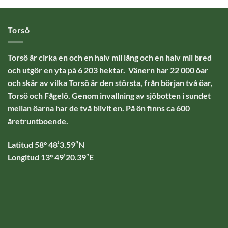
Torsö
Torsö är cirka en och en halv mil lång och en halv mil bred
och utgör en yta på 6 203 hektar. Vänern har 22 000 öar
och skär av vilka Torsö är den största, från början två öar,
Torsö och Fågelö. Genom invallning av sjöbotten i sundet
mellan öarna har de två blivit en. På ön finns ca 600
åretruntboende.
Latitud 58° 48’3.59″N
Longitud 13° 49’20.39″E