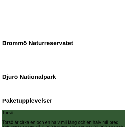
Brommö Naturreservatet
Djurö Nationalpark
Paketupplevelser
Torsö
Torsö är cirka en och en halv mil lång och en halv mil bred