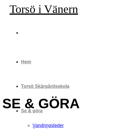
Skip
Torsö i Vänern
to
content
Hem
Torsö Skärgårdsskola
SE & GÖRA
Se & göra
Vandringsleder