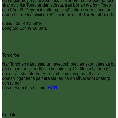
och utgör en yta på 6 203 hektar. Vänern har 22 000 öar och
skär av vilka Torsö är den största, från början två öar, Torsö
och Fågelö. Genom invallning av sjöbotten i sundet mellan
öarna har de två blivit en. På ön finns ca 600 åretruntboende.
Latitud 58° 48’3.59″N
Longitud 13° 49’20.39″E
Torsö förr
När Torsö en gång steg ur havet och blev en skön plats att bo
på kom människor dit och bosatte sig. De äldsta fynden på
ön är från stenåldern. Fornfynd i form av gravfält och
domarringar finns på flera ställen på ön såväl som ödetorp
och ruiner.
Läs mer om öns historia
HÄR
Kontakt