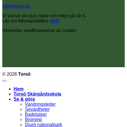
info@torso.se
Vi värnar om djur, natur och miljö på vår ö.
Läs om Allemansrätten
HÄR
Hemsidan medfinansieras av Leader
© 2026
Torsö
Hem
Torsö Skärgårdsskola
Se & göra
Vandringsleder
Sevärdheter
Badplatser
Brommö
Djurö nationalpark