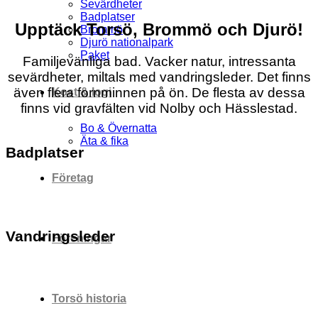
Sevärdheter
Badplatser
Upptäck Torsö, Brommö och Djurö!
Brommö
Djurö nationalpark
Paket
Familjevänliga bad. Vacker natur, intressanta
sevärdheter,
miltals med vandringsleder. Det finns
även flera fornminnen på ön. De flesta av dessa
Kost & logi
finns vid gravfälten vid Nolby och Hässlestad.
Bo & Övernatta
Äta & fika
Badplatser
Företag
Vandringsleder
Föreningar
Torsö historia