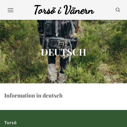
Skip
Torsö i Vänern
to
content
DEUTSCH
Information in deutsch
Torsö