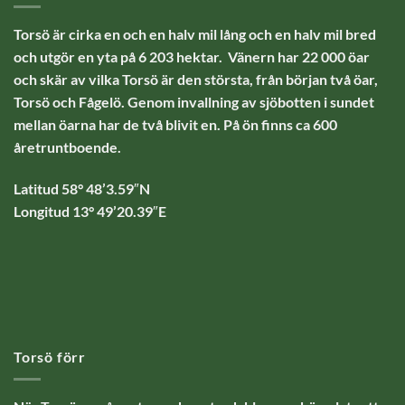
Torsö är cirka en och en halv mil lång och en halv mil bred
och utgör en yta på 6 203 hektar. Vänern har 22 000 öar
och skär av vilka Torsö är den största, från början två öar,
Torsö och Fågelö. Genom invallning av sjöbotten i sundet
mellan öarna har de två blivit en. På ön finns ca 600
åretruntboende.
Latitud 58° 48’3.59″N
Longitud 13° 49’20.39″E
Torsö förr