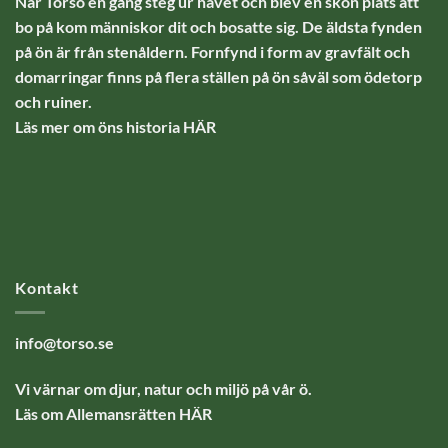
När Torsö en gång steg ur havet och blev en skön plats att
bo på kom människor dit och bosatte sig. De äldsta fynden
på ön är från stenåldern. Fornfynd i form av gravfält och
domarringar finns på flera ställen på ön såväl som ödetorp
och ruiner.
Läs mer om öns historia
HÄR
Kontakt
info@torso.se
Vi värnar om djur, natur och miljö på vår ö.
Läs om Allemansrätten
HÄR