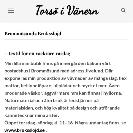
Skip
Torsö i Vänern
to
content
Brommösunds Bruksslöjd
– textil för en vackrare vardag
Min lilla minibutik finns på innergården bakom vårt
bostadshus i Brommösund med adress Jivelund. Där
exponeras min produktion av vävnader av många slag, t ex
mattor, hellinnelöpare, ullplädar och mycket mer. Även
broderade väskor, äggvärmare mm kan finnas i hyllorna.
Naturmaterial och återbruk är ledstjärnor på
materialsidan, och hög kvalitet på design och utförande
kännetecknar mina alster.
Öppet torsdag–söndag kl. 11–16. Några undantag finns, se
www.bruksslojd.se
,