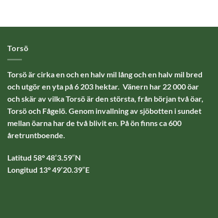
Torsö
Torsö är cirka en och en halv mil lång och en halv mil bred
och utgör en yta på 6 203 hektar. Vänern har 22 000 öar
och skär av vilka Torsö är den största, från början två öar,
Torsö och Fågelö. Genom invallning av sjöbotten i sundet
mellan öarna har de två blivit en. På ön finns ca 600
åretruntboende.
Latitud 58° 48’3.59″N
Longitud 13° 49’20.39″E