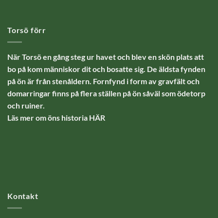
Torsö förr
När Torsö en gång steg ur havet och blev en skön plats att
bo på kom människor dit och bosatte sig. De äldsta fynden
på ön är från stenåldern. Fornfynd i form av gravfält och
domarringar finns på flera ställen på ön såväl som ödetorp
och ruiner.
Läs mer om öns historia
HÄR
Kontakt