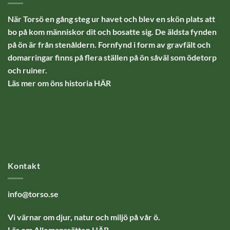
När Torsö en gång steg ur havet och blev en skön plats att
bo på kom människor dit och bosatte sig. De äldsta fynden
på ön är från stenåldern. Fornfynd i form av gravfält och
domarringar finns på flera ställen på ön såväl som ödetorp
och ruiner.
Läs mer om öns historia
HÄR
Kontakt
info@torso.se
Vi värnar om djur, natur och miljö på vår ö.
Läs om Allemansrätten
HÄR