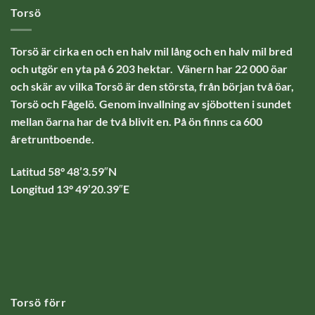
Torsö
Torsö är cirka en och en halv mil lång och en halv mil bred
och utgör en yta på 6 203 hektar. Vänern har 22 000 öar
och skär av vilka Torsö är den största, från början två öar,
Torsö och Fågelö. Genom invallning av sjöbotten i sundet
mellan öarna har de två blivit en. På ön finns ca 600
åretruntboende.
Latitud 58° 48’3.59″N
Longitud 13° 49’20.39″E
Torsö förr